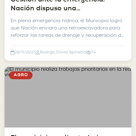
Nación dispuso una
retroexcavadora para los trabajos
En plena emergencia hídrica, el Municipio logró
hídricos en 25 de mayo.
que Nación enviara una retroexcavadora para
reforzar las tareas de drenaje y recuperación de
camin...
28/11/2025
Rodrigo David Spinetta
74
AGRO