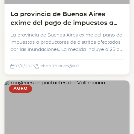
La provincia de Buenos Aires
exime del pago de impuestos a
productores de distritos afectados
La provincia de Buenos Aires exime del pago de
por las inundaciones. La medida
impuestos a productores de distritos afectados
incluye a 25 de Mayo.
por las inundaciones. La medida incluye a 25 de
Mayo...
07/11/2025
Johan Talarico
107
AGRO