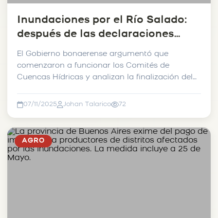
Inundaciones por el Río Salado:
después de las declaraciones
cruzadas, funcionarios de Nación
El Gobierno bonaerense argumentó que
y Kicillof se reunieron en 9 de
comenzaron a funcionar los Comités de
Julio.
Cuencas Hídricas y analizan la finalización del
“Plan Maestro”....
07/11/2025
Johan Talarico
72
AGRO