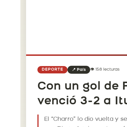
👁️ 158 lecturas
DEPORTE
📍 País
Con un gol de 
venció 3-2 a I
El “Charro” lo dio vuelta y 