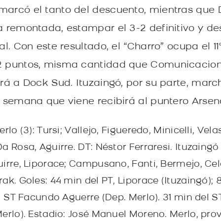
marcó el tanto del descuento, mientras que 
la remontada, estampar el 3-2 definitivo y de
al. Con este resultado, el “Charro” ocupa el 11
12 puntos, misma cantidad que Comunicacio
ará a Dock Sud. Ituzaingó, por su parte, mar
la semana que viene recibirá al puntero Arsen
rlo (3): Tursi; Vallejo, Figueredo, Minicelli, Vel
a Rosa, Aguirre. DT: Néstor Ferraresi. Ituzaingó
uirre, Liporace; Campusano, Fanti, Bermejo, Cel
ak. Goles: 44 min del PT, Liporace (Ituzaingó);
el ST Facundo Aguerre (Dep. Merlo). 31 min del ST
Merlo). Estadio: José Manuel Moreno. Merlo, pro