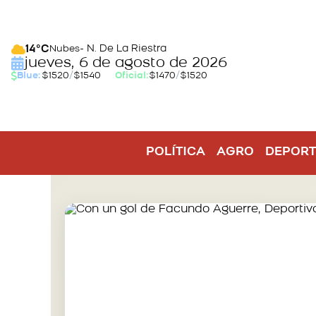
- N. De La Riestra
14°C
Nubes
jueves, 6 de agosto de 2026
Blue:
$1520
/
$1540
Oficial:
$1470
/
$1520
POLÍTICA
AGRO
DEPORT