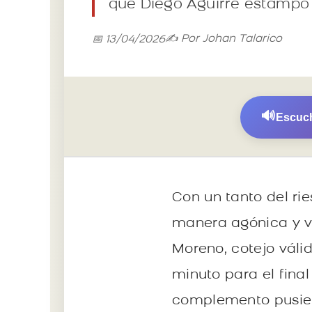
que Diego Aguirre estampó l
✍️ Por Johan Talarico
📅 13/04/2026
🔊
Escuch
Con un tanto del ri
manera agónica y ve
Moreno, cotejo válid
minuto para el fina
complemento pusiero