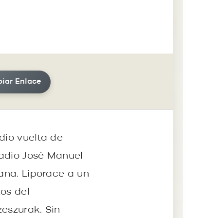
iar Enlace
dio vuelta de
tadio José Manuel
tana. Liporace a un
tos del
zeszurak. Sin