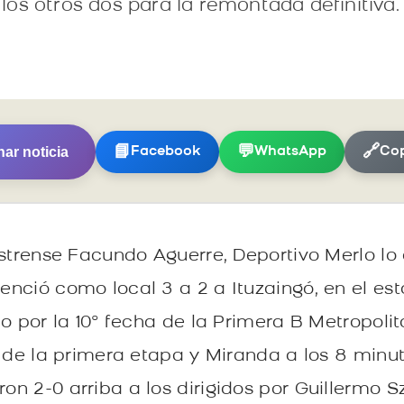
os otros dos para la remontada definitiva.
ar noticia
📘
💬
🔗
Facebook
WhatsApp
Cop
estrense Facundo Aguerre, Deportivo Merlo lo 
nció como local 3 a 2 a Ituzaingó, en el es
o por la 10° fecha de la Primera B Metropoli
l de la primera etapa y Miranda a los 8 minu
n 2-0 arriba a los dirigidos por Guillermo S