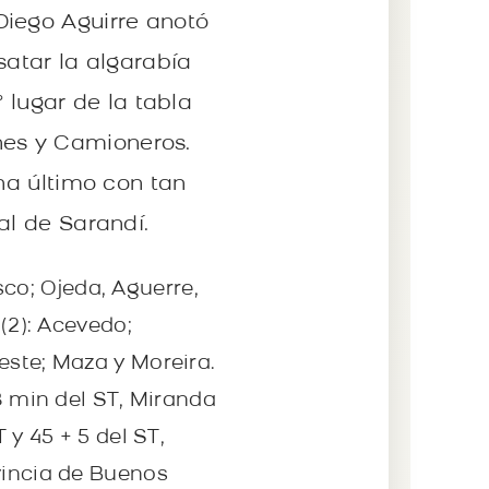
Diego Aguirre anotó
satar la algarabía
° lugar de la tabla
nes y Camioneros.
cha último con tan
al de Sarandí.
asco; Ojeda, Aguerre,
 (2): Acevedo;
este; Maza y Moreira.
 8 min del ST, Miranda
 y 45 + 5 del ST,
vincia de Buenos