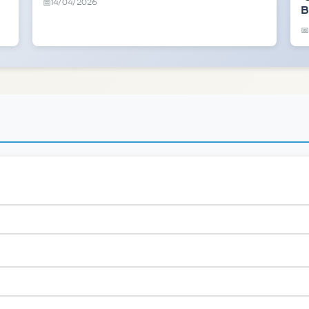
14/04/2026
📅
B
📅