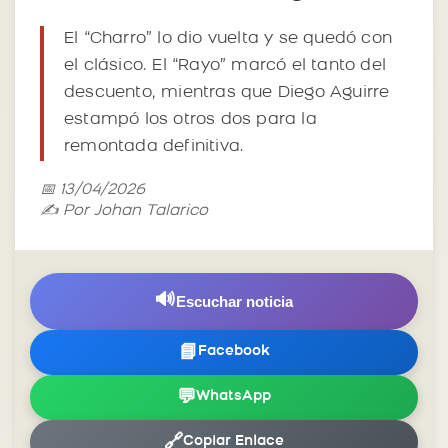
El “Charro” lo dio vuelta y se quedó con
el clásico. El “Rayo” marcó el tanto del
descuento, mientras que Diego Aguirre
estampó los otros dos para la
remontada definitiva.
📅 13/04/2026
✍️ Por Johan Talarico
🔊
Escuchar noticia
📘
Facebook
💬
WhatsApp
🔗
Copiar Enlace