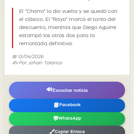
El “Charro” lo dio vuelta y se quedó con
el clásico. El “Rayo” marcó el tanto del
descuento, mientras que Diego Aguirre
estampó los otros dos para la
remontada definitiva.
📅 13/04/2026
✍️ Por Johan Talarico
🔊
Escuchar noticia
📘
Facebook
💬
WhatsApp
🔗
Copiar Enlace