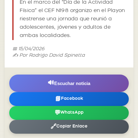
En el marco del “Día de la Actividad
Física” el CEF N198 organizo en el Playon
riestrense una jornada que reunió a
adolescentes, jóvenes y adultos de
ambas localidades.
📅 15/04/2026
✍️ Por Rodrigo David Spinetta
🔊
Escuchar noticia
📘
Facebook
💬
WhatsApp
🔗
Copiar Enlace