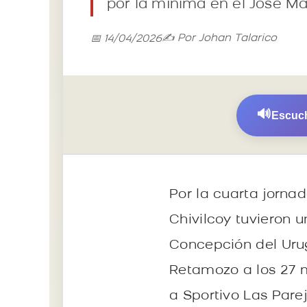
por la mínima en el José Ma
✍️ Por Johan Talarico
📅 14/04/2026
🔊
Escuch
Por la cuarta jorna
Chivilcoy tuvieron 
Concepción del Urug
Retamozo a los 27 m
a Sportivo Las Parej