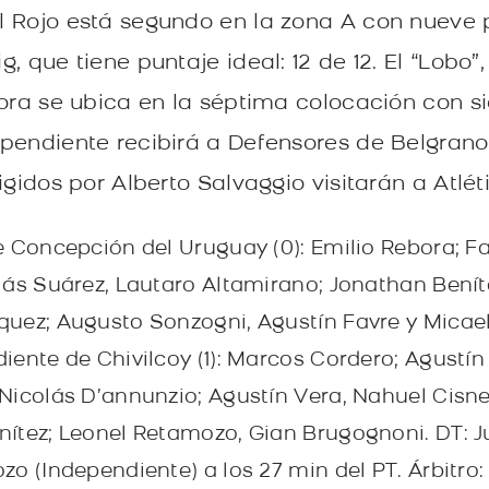
 Rojo está segundo en la zona A con nueve p
 que tiene puntaje ideal: 12 de 12. El “Lobo”,
ora se ubica en la séptima colocación con si
pendiente recibirá a Defensores de Belgrano 
igidos por Alberto Salvaggio visitarán a Atlét
e Concepción del Uruguay (0): Emilio Rebora;
lás Suárez, Lautaro Altamirano; Jonathan Benít
uez; Augusto Sonzogni, Agustín Favre y Micae
iente de Chivilcoy (1): Marcos Cordero; Agustín
Nicolás D’annunzio; Agustín Vera, Nahuel Cisn
ítez; Leonel Retamozo, Gian Brugognoni. DT: J
o (Independiente) a los 27 min del PT. Árbitro