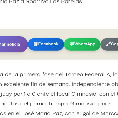
ría Paz a Sportivo Las Parejas.
ar noticia
📘
💬
🔗
Facebook
WhatsApp
Cop
da de la primera fase del Torneo Federal A, l
un excelente fin de semana. Independiente ob
uay por 1 a 0 ante el local Gimnasia, con el
inutos del primer tiempo. Gimnasia, por su pa
as en el José María Paz, con el gol de Marco