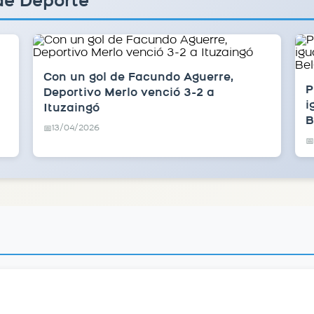
de Deporte
Con un gol de Facundo Aguerre,
P
Deportivo Merlo venció 3-2 a
i
Ituzaingó
B
13/04/2026
📅
📅