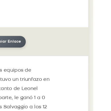
iar Enlace
os equipos de
tuvo un triunfazo en
 tanto de Leonel
rte, le ganó 1 a 0
s Salvaggio a los 12