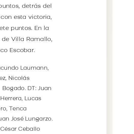
untos, detrás del
 con esta victoria,
ete puntos. En la
de Villa Ramallo,
ico Escobar.
 Facundo Laumann,
ez, Nicolás
l Bogado. DT: Juan
 Herrera, Lucas
ero, Tenca
uan José Lungarzo.
: César Ceballo