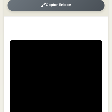
🔗
Copiar Enlace