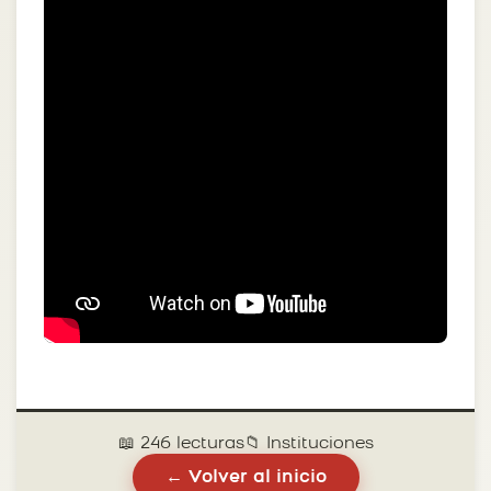
📖 246 lecturas
📁 Instituciones
← Volver al inicio