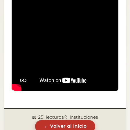
📖 251 lecturas
📁 Instituciones
← Volver al inicio