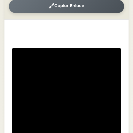
🔗
Copiar Enlace