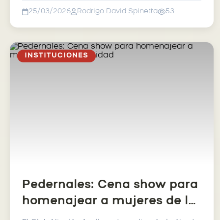
25/03/2026
Rodrigo David Spinetta
53
INSTITUCIONES
Pedernales: Cena show para
homenajear a mujeres de la
comunidad