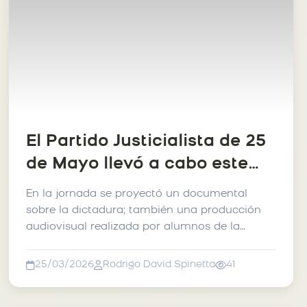
El Partido Justicialista de 25
de Mayo llevó a cabo este
lunes la vigilia del Día
En la jornada se proyectó un documental
Nacional de la Memoria, por
sobre la dictadura; también una producción
audiovisual realizada por alumnos de la
la Verdad y la Justicia.
localidad de Norberto de...
25/03/2026
Rodrigo David Spinetta
41