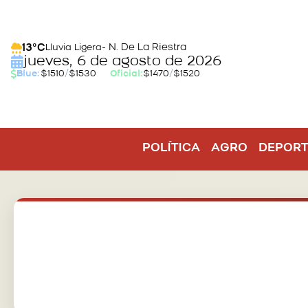
- N. De La Riestra
13°C
Lluvia Ligera
jueves, 6 de agosto de 2026
Blue:
$1510
/
$1530
Oficial:
$1470
/
$1520
POLÍTICA
AGRO
DEPORT