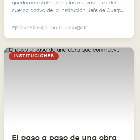
quedaron establecidos los nuevos jefes del
cuerpo activo de la institución. Jefe de Cuerpo:
designado e...
11/04/2026
Johan Talarico
212
INSTITUCIONES
El paso a paso de una obra