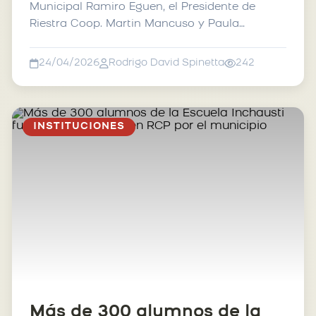
Municipal Ramiro Eguen, el Presidente de
Riestra Coop. Martin Mancuso y Paula
Agostinelli en represent...
24/04/2026
Rodrigo David Spinetta
242
INSTITUCIONES
Más de 300 alumnos de la