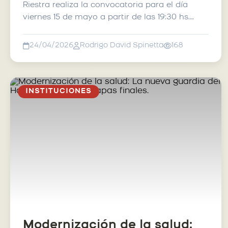
Riestra realiza la convocatoria para el día
viernes 15 de mayo a partir de las 19:30 hs.
Cómo de costumb...
24/04/2026
Rodrigo David Spinetta
168
INSTITUCIONES
Modernización de la salud: