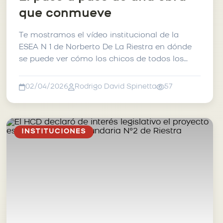
que conmueve
Te mostramos el vídeo institucional de la
ESEA N 1 de Norberto De La Riestra en dónde
se puede ver cómo los chicos de todos los
cursos de la escuel...
02/04/2026
Rodrigo David Spinetta
57
INSTITUCIONES