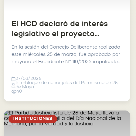
El HCD declaró de interés
legislativo el proyecto
estudiantil de la Secundaria
En la sesión del Concejo Deliberante realizada
N°2 de Riestra
este miércoles 25 de marzo, fue aprobado por
mayoría el Expediente N° 110/2025 impulsado
por el Int...
27/03/2026
Interbloque de concejales del Peronismo de 25
de Mayo
40
INSTITUCIONES