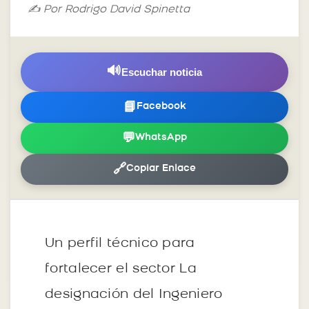
✍️ Por Rodrigo David Spinetta
🔊
Escuchar noticia
📘
Facebook
💬
WhatsApp
🔗
Copiar Enlace
Un perfil técnico para
fortalecer el sector La
designación del Ingeniero