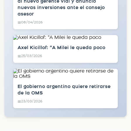
al nuevo gerente vial y anunció
nuevas inversiones ante el consejo
asesor
08/04/2026
📅
Axel Kicillof: “A Milei le queda poco
25/03/2026
📅
El gobierno argentino quiere retirarse
de la OMS
23/03/2026
📅