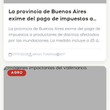
La provincia de Buenos Aires
exime del pago de impuestos a
productores de distritos afectados
La provincia de Buenos Aires exime del pago de
por las inundaciones. La medida
impuestos a productores de distritos afectados
incluye a 25 de Mayo.
por las inundaciones. La medida incluye a 25 de
Mayo...
07/11/2025
Johan Talarico
107
AGRO