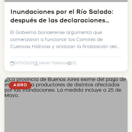
Inundaciones por el Río Salado:
después de las declaraciones
cruzadas, funcionarios de Nación
El Gobierno bonaerense argumentó que
y Kicillof se reunieron en 9 de
comenzaron a funcionar los Comités de
Julio.
Cuencas Hídricas y analizan la finalización del
“Plan Maestro”....
07/11/2025
Johan Talarico
72
AGRO