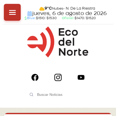
- N. De La Riestra
9°C
Nubes
jueves, 6 de agosto de 2026
Blue:
$1510
/
$1530
Oficial:
$1470
/
$1520