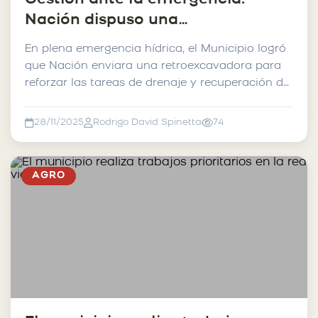
Nación dispuso una
retroexcavadora para los trabajos
En plena emergencia hídrica, el Municipio logró
hídricos en 25 de mayo.
que Nación enviara una retroexcavadora para
reforzar las tareas de drenaje y recuperación de
camin...
28/11/2025
Rodrigo David Spinetta
74
AGRO