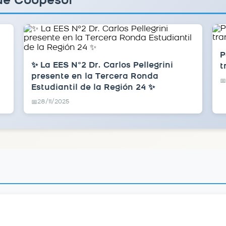
de Coopesol
P
✨ La EES N°2 Dr. Carlos Pellegrini
t
presente en la Tercera Ronda
📅
Estudiantil de la Región 24 ✨
28/11/2025
📅