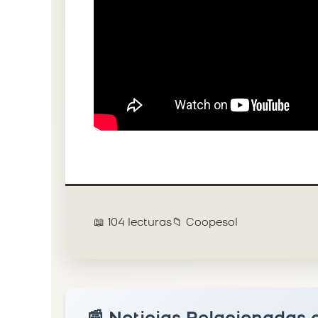
📖 104 lecturas
📁 Coopesol