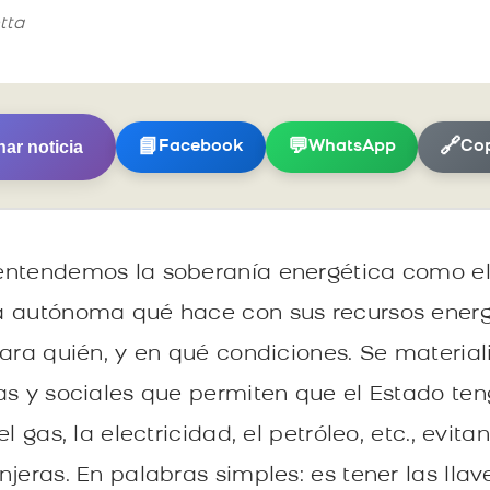
tta
ar noticia
📘
💬
🔗
Facebook
WhatsApp
Cop
entendemos la soberanía energética como el
a autónoma qué hace con sus recursos energ
para quién, y en qué condiciones. Se material
as y sociales que permiten que el Estado ten
el gas, la electricidad, el petróleo, etc., evi
jeras. En palabras simples: es tener las llav