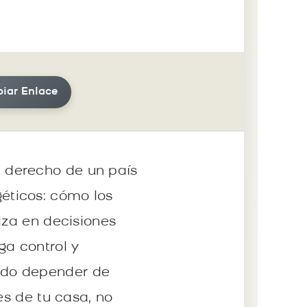
iar Enlace
 derecho de un país
éticos: cómo los
iza en decisiones
ga control y
tando depender de
es de tu casa, no