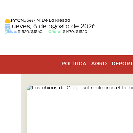
- N. De La Riestra
14°C
Nubes
jueves, 6 de agosto de 2026
Blue:
$1520
/
$1540
Oficial:
$1470
/
$1520
POLÍTICA
AGRO
DEPORT