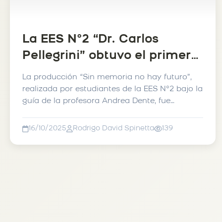
La EES N°2 “Dr. Carlos
Pellegrini” obtuvo el primer
puesto en el programa
La producción “Sin memoria no hay futuro”,
Futuro Memoria
realizada por estudiantes de la EES N°2 bajo la
guía de la profesora Andrea Dente, fue
distinguida c...
16/10/2025
Rodrigo David Spinetta
139