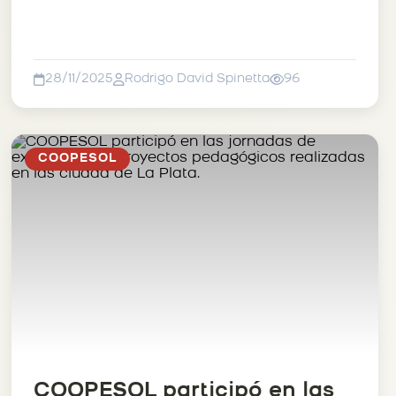
la Región 24 ✨
28/11/2025
Rodrigo David Spinetta
96
COOPESOL
COOPESOL participó en las