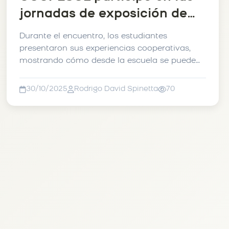
jornadas de exposición de
proyectos pedagógicos
Durante el encuentro, los estudiantes
realizadas en las ciudad de
presentaron sus experiencias cooperativas,
mostrando cómo desde la escuela se puede
La Plata.
construir un modelo de educ...
30/10/2025
Rodrigo David Spinetta
70