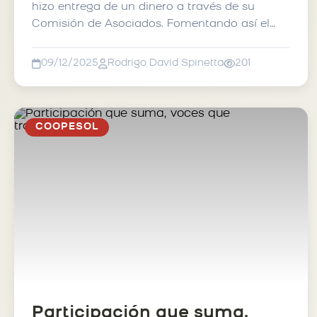
hizo entrega de un dinero a través de su
Comisión de Asociados. Fomentando así el
desarrollo de esta rec...
09/12/2025
Rodrigo David Spinetta
201
COOPESOL
Participación que suma,