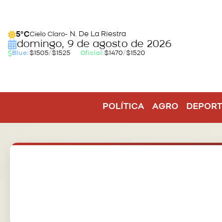
- N. De La Riestra
5°C
Cielo Claro
domingo, 9 de agosto de 2026
Blue:
$1505
/
$1525
Oficial:
$1470
/
$1520
POLÍTICA
AGRO
DEPORT