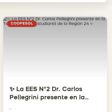
COOPESOL
✨ La EES N°2 Dr. Carlos
Pellegrini presente en la
Tercera Ronda Estudiantil de
...