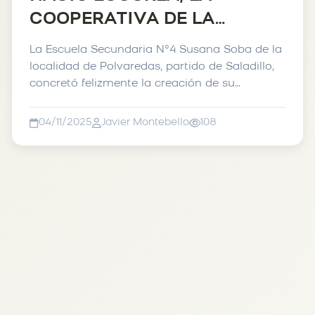
COOPERATIVA DE LA
SECUNDARIA 4 DE
La Escuela Secundaria N°4 Susana Soba de la
POLVAREDAS
localidad de Polvaredas, partido de Saladillo,
concretó felizmente la creación de su
cooperativa, proye...
04/11/2025
Javier Montebello
108