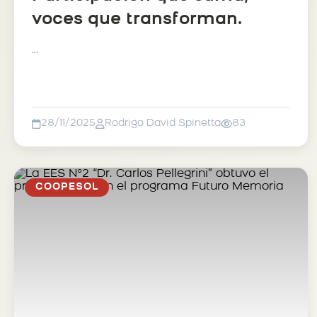
voces que transforman.
...
28/11/2025
Rodrigo David Spinetta
83
COOPESOL