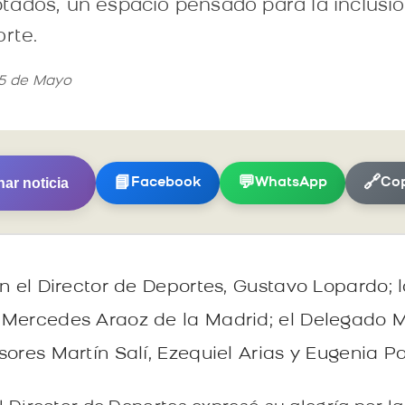
ados, un espacio pensado para la inclusión
orte.
25 de Mayo
ar noticia
📘
💬
🔗
Facebook
WhatsApp
Cop
n el Director de Deportes, Gustavo Lopardo; 
 Mercedes Araoz de la Madrid; el Delegado M
ores Martín Salí, Ezequiel Arias y Eugenia Pa