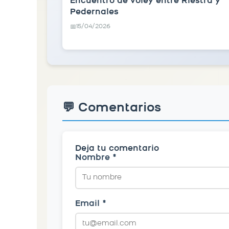
Encuentro de voley entre Riestra y
Pedernales
15/04/2026
📅
💬 Comentarios
Deja tu comentario
Nombre *
Email *