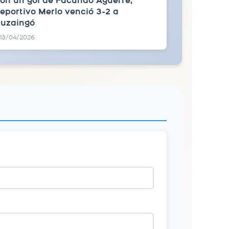
on un gol de Facundo Aguerre,
eportivo Merlo venció 3-2 a
tuzaingó
13/04/2026