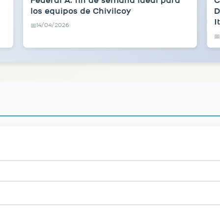
Federal A: fin de semana ideal para
C
los equipos de Chivilcoy
D
I
14/04/2026
📅
📅