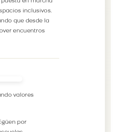
la puesta en marcha
pacios inclusivos.
ando que desde la
over encuentros
tando valores
 Egüen por