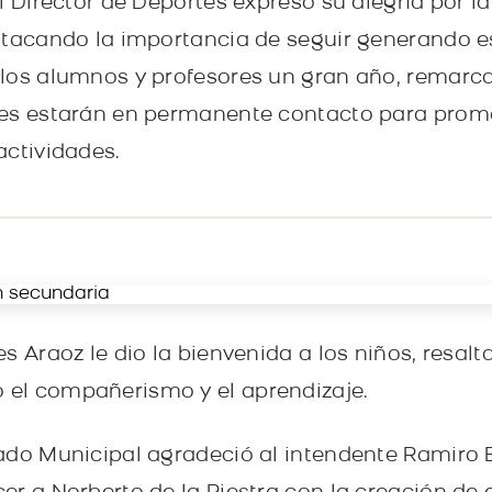
el Director de Deportes expresó su alegría por 
stacando la importancia de seguir generando es
 los alumnos y profesores un gran año, remarc
tes estarán en permanente contacto para prom
actividades.
s Araoz le dio la bienvenida a los niños, resal
el compañerismo y el aprendizaje.
ado Municipal agradeció al intendente Ramiro