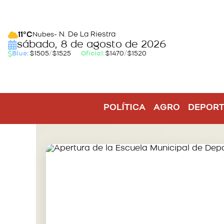
- N. De La Riestra
11°C
Nubes
sábado, 8 de agosto de 2026
Blue:
$1505
/
$1525
Oficial:
$1470
/
$1520
POLÍTICA
AGRO
DEPORT