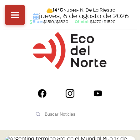
- N. De La Riestra
14°C
Nubes
jueves, 6 de agosto de 2026
Blue:
$1510
/
$1530
Oficial:
$1470
/
$1520