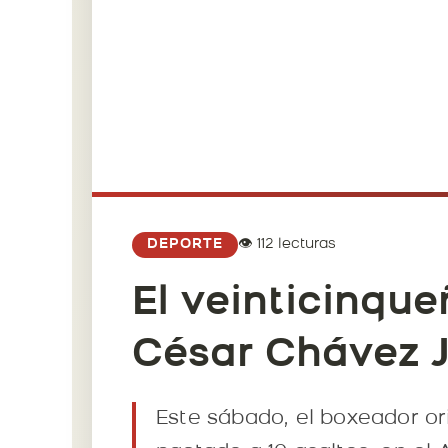
👁️ 112 lecturas
DEPORTE
El veinticinqu
César Chávez J
Este sábado, el boxeador or