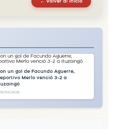
← Volver al inicio
on un gol de Facundo Aguerre,
eportivo Merlo venció 3-2 a
tuzaingó
13/04/2026