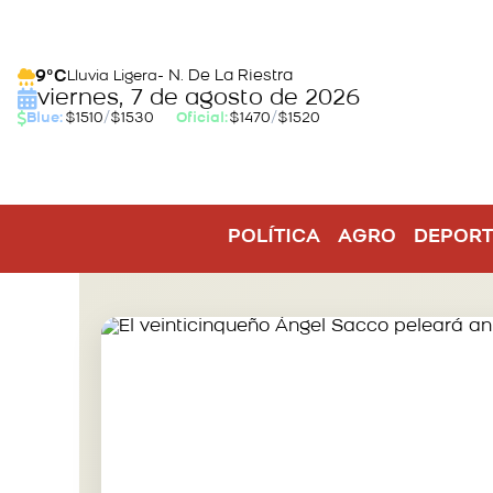
- N. De La Riestra
9°C
Lluvia Ligera
viernes, 7 de agosto de 2026
Blue:
$1510
/
$1530
Oficial:
$1470
/
$1520
POLÍTICA
AGRO
DEPORT