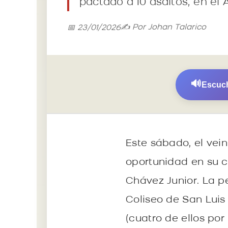
pactado a 10 asaltos, en el 
✍️ Por Johan Talarico
📅 23/01/2026
🔊
Escuch
Este sábado, el vei
oportunidad en su c
Chávez Junior. La p
Coliseo de San Luis 
(cuatro de ellos por