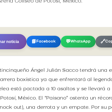
Arena Coliseo de Potosí, México.
ar noticia
📘
💬
🔗
Facebook
WhatsApp
Cop
ntincinqueño Ángel Julián Sacco tendrá una 
arrera boxística ya que enfrentará al legenda
elea está pactada a 10 asaltos y se llevará a
Potosí, México. El “Paisano” ostenta un récord
 nock out), una derrota y un empate. Por su p