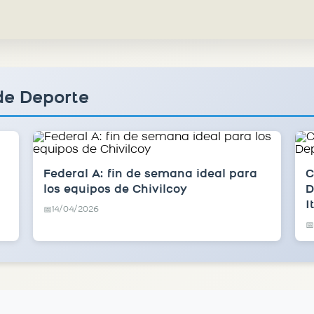
de Deporte
Federal A: fin de semana ideal para
C
los equipos de Chivilcoy
D
I
14/04/2026
📅
📅