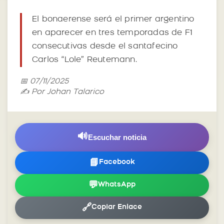
El bonaerense será el primer argentino
en aparecer en tres temporadas de F1
consecutivas desde el santafecino
Carlos “Lole” Reutemann.
📅 07/11/2025
✍️ Por Johan Talarico
🔊
Escuchar noticia
📘
Facebook
💬
WhatsApp
🔗
Copiar Enlace