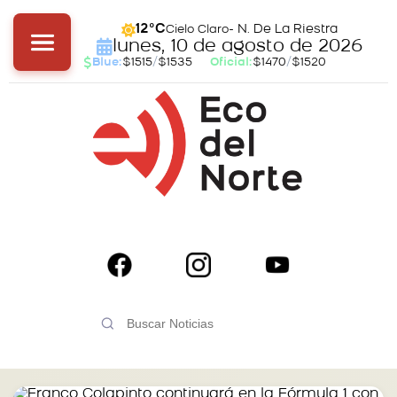
- N. De La Riestra
12°C
Cielo Claro
lunes, 10 de agosto de 2026
Blue:
$1515
/
$1535
Oficial:
$1470
/
$1520