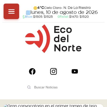
- N. De La Riestra
4°C
Cielo Claro
lunes, 10 de agosto de 2026
Blue:
$1505
/
$1525
Oficial:
$1470
/
$1520