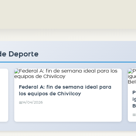
de Deporte
Federal A: fin de semana ideal para
P
los equipos de Chivilcoy
i
14/04/2026
📅
B
📅