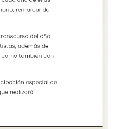
 cada una de ellas
ionario, remarcando
 transcurso del año
tistas, además de
sí como también con
icipación especial de
ue realizará