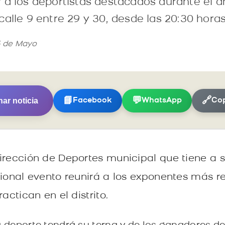
 a los deportistas destacados durante el añ
alle 9 entre 29 y 30, desde las 20:30 horas
5 de Mayo
ar noticia
📘
💬
🔗
Facebook
WhatsApp
Cop
irección de Deportes municipal que tiene a 
cional evento reunirá a los exponentes más r
actican en el distrito.