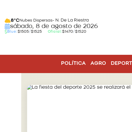
- N. De La Riestra
8°C
Nubes Dispersas
sábado, 8 de agosto de 2026
Blue:
$1505
/
$1525
Oficial:
$1470
/
$1520
POLÍTICA
AGRO
DEPORT