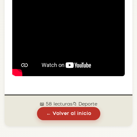
📖 58 lecturas
📁 Deporte
← Volver al inicio