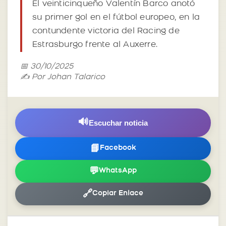
El veinticinqueño Valentín Barco anotó
su primer gol en el fútbol europeo, en la
contundente victoria del Racing de
Estrasburgo frente al Auxerre.
📅 30/10/2025
✍️ Por Johan Talarico
🔊
Escuchar noticia
📘
Facebook
💬
WhatsApp
🔗
Copiar Enlace