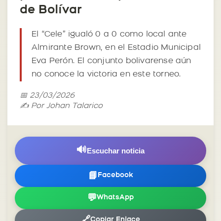
de Bolívar
El “Cele” igualó 0 a 0 como local ante
Almirante Brown, en el Estadio Municipal
Eva Perón. El conjunto bolivarense aún
no conoce la victoria en este torneo.
📅 23/03/2026
✍️ Por Johan Talarico
🔊
Escuchar noticia
📘
Facebook
💬
WhatsApp
🔗
Copiar Enlace