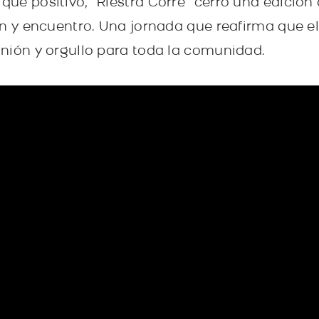
ue positivo, “Riestra Corre” cerró una edició
ón y encuentro. Una jornada que reafirma que e
nión y orgullo para toda la comunidad.