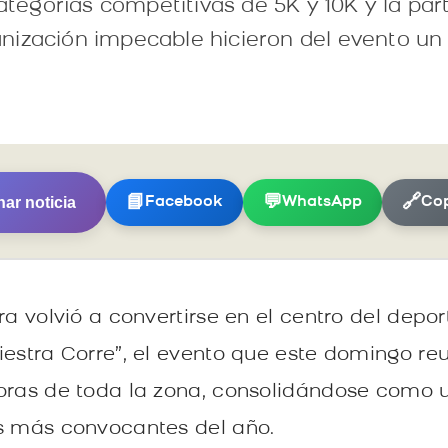
categorías competitivas de 5K y 10K y la par
nización impecable hicieron del evento un 
ar noticia
📘
💬
🔗
Facebook
WhatsApp
Cop
ra volvió a convertirse en el centro del depo
iestra Corre”, el evento que este domingo re
oras de toda la zona, consolidándose como 
s más convocantes del año.