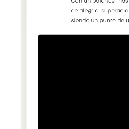
Con un balance más q
de alegría, superaci
siendo un punto de u