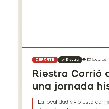
👁️ 101 lecturas
DEPORTE
📍 Riestra
Riestra Corrió 
una jornada his
La localidad vivió este dom