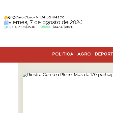
- N. De La Riestra
6°C
Cielo Claro
viernes, 7 de agosto de 2026
Blue:
$1510
/
$1530
Oficial:
$1470
/
$1520
POLÍTICA
AGRO
DEPORT