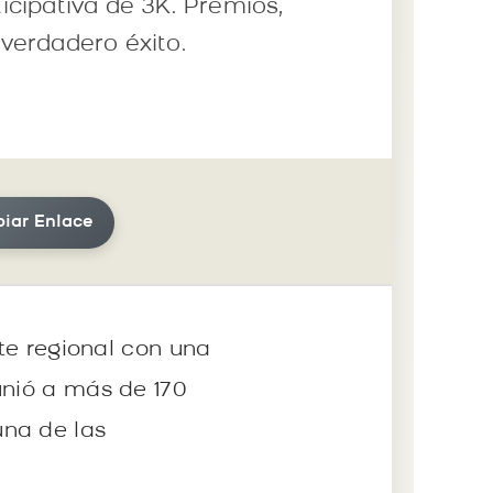
ticipativa de 3K. Premios,
verdadero éxito.
iar Enlace
rte regional con una
unió a más de 170
una de las