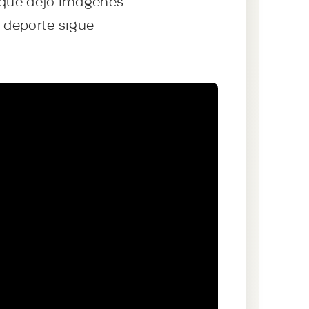
n que dejó imágenes
l deporte sigue