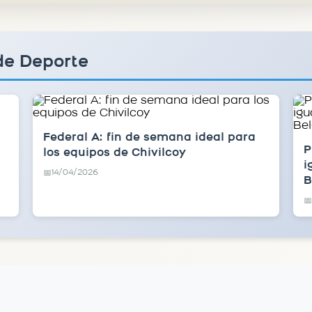
de Deporte
Federal A: fin de semana ideal para
P
los equipos de Chivilcoy
i
14/04/2026
📅
B
📅