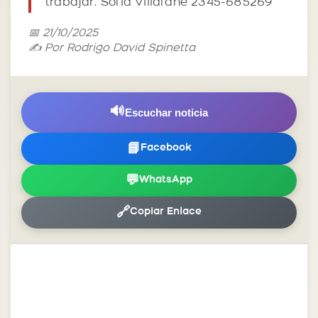
trabajar. Sofia Villafañe 2345-685269
📅 21/10/2025
✍️ Por Rodrigo David Spinetta
🔊
Escuchar noticia
📘
Facebook
💬
WhatsApp
🔗
Copiar Enlace