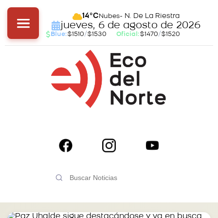
- N. De La Riestra
14°C
Nubes
jueves, 6 de agosto de 2026
Blue:
$1510
/
$1530
Oficial:
$1470
/
$1520