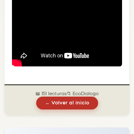
📖 151 lecturas
📁 EcoDialogo
← Volver al inicio