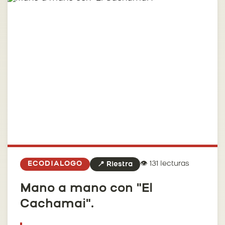
👁️ 131 lecturas
ECODIALOGO
📍 Riestra
Mano a mano con "El
Cachamai".