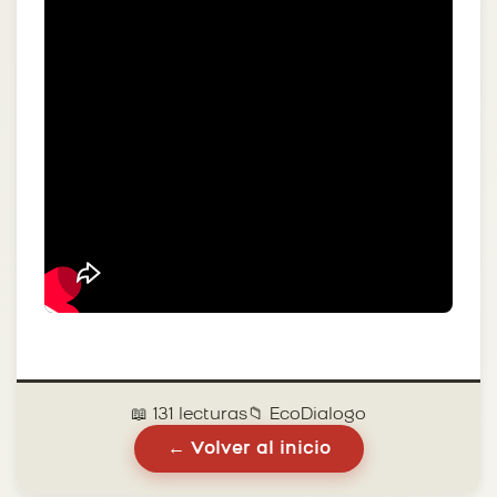
📖 131 lecturas
📁 EcoDialogo
← Volver al inicio