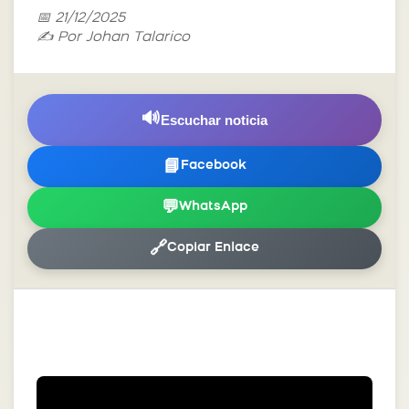
📅 21/12/2025
✍️ Por Johan Talarico
🔊
Escuchar noticia
📘
Facebook
💬
WhatsApp
🔗
Copiar Enlace