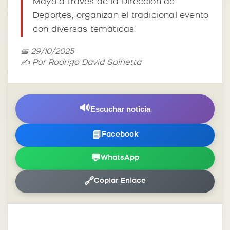
Mayo a través de la Dirección de
Deportes, organizan el tradicional evento
con diversas temáticas.
📅 29/10/2025
✍️ Por Rodrigo David Spinetta
🔊
Escuchar noticia
📘
Facebook
💬
WhatsApp
🔗
Copiar Enlace