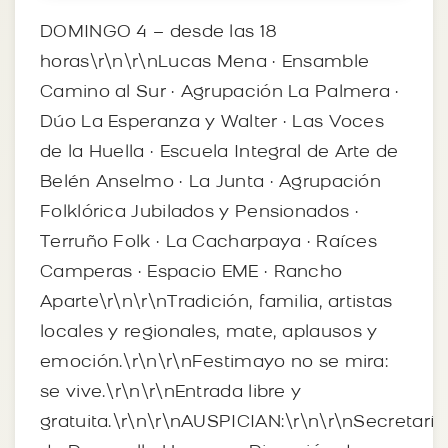
DOMINGO 4 – desde las 18
horas\r\n\r\nLucas Mena · Ensamble
Camino al Sur · Agrupación La Palmera ·
Dúo La Esperanza y Walter · Las Voces
de la Huella · Escuela Integral de Arte de
Belén Anselmo · La Junta · Agrupación
Folklórica Jubilados y Pensionados ·
Terruño Folk · La Cacharpaya · Raíces
Camperas · Espacio EME · Rancho
Aparte\r\n\r\nTradición, familia, artistas
locales y regionales, mate, aplausos y
emoción.\r\n\r\nFestimayo no se mira:
se vive.\r\n\r\nEntrada libre y
gratuita.\r\n\r\nAUSPICIAN:\r\n\r\nSecretaría