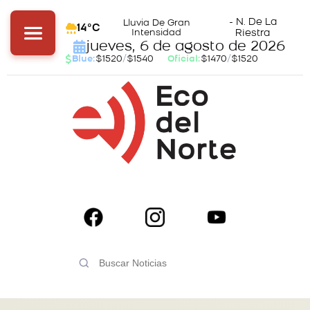
- N. De La
Lluvia De Gran
14°C
Intensidad
Riestra
jueves, 6 de agosto de 2026
Blue:
$1520
/
$1540
Oficial:
$1470
/
$1520