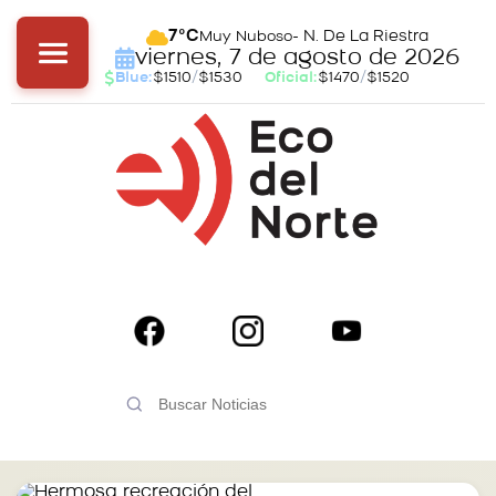
- N. De La Riestra
7°C
Muy Nuboso
viernes, 7 de agosto de 2026
Blue:
$1510
/
$1530
Oficial:
$1470
/
$1520