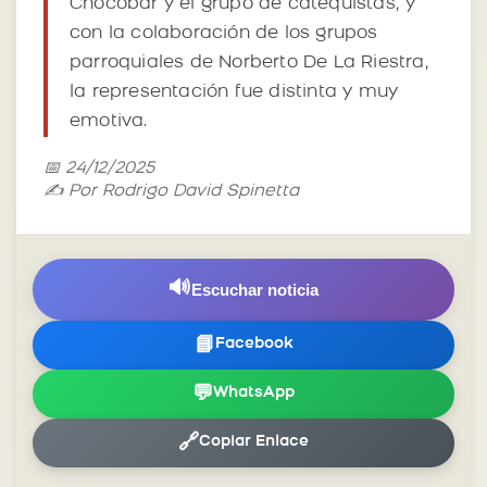
Chocobar y el grupo de catequistas, y
con la colaboración de los grupos
parroquiales de Norberto De La Riestra,
la representación fue distinta y muy
emotiva.
📅 24/12/2025
✍️ Por Rodrigo David Spinetta
🔊
Escuchar noticia
📘
Facebook
💬
WhatsApp
🔗
Copiar Enlace