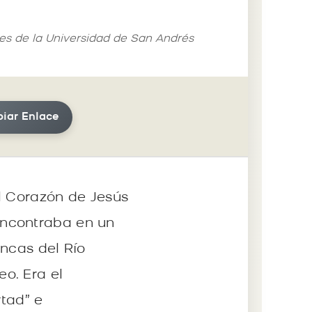
les de la Universidad de San Andrés
iar Enlace
l Corazón de Jesús
encontraba en un
ancas del Río
o. Era el
rtad” e