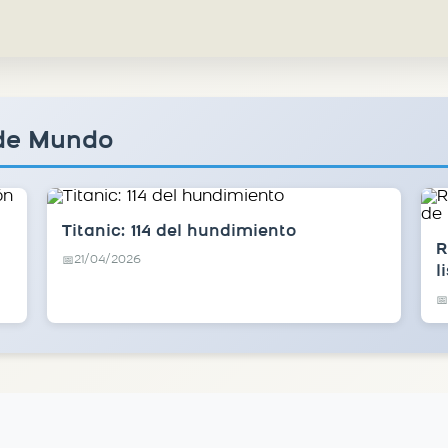
 de Mundo
Titanic: 114 del hundimiento
R
21/04/2026
📅
l
📅