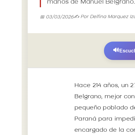
manos de Manuel Belgrano
✍️ Por Delfina Marquez Iz
📅 03/03/2026
🔊
Escuch
Hace 214 años, un 2
Belgrano, mejor co
pequeño poblado de 
Paraná para impedir
encargado de la cons