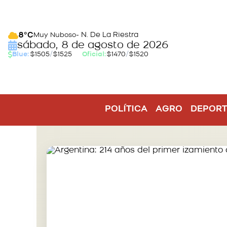
- N. De La Riestra
8°C
Muy Nuboso
sábado, 8 de agosto de 2026
Blue:
$1505
/
$1525
Oficial:
$1470
/
$1520
POLÍTICA
AGRO
DEPORT