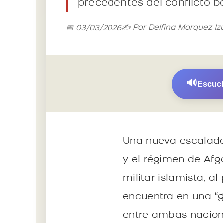
precedentes del conflicto bé
✍️ Por Delfina Marquez Iz
📅 03/03/2026
🔊
Escuch
Una nueva escalada 
y el régimen de Afga
militar islamista, 
encuentra en una “gu
entre ambas nacion