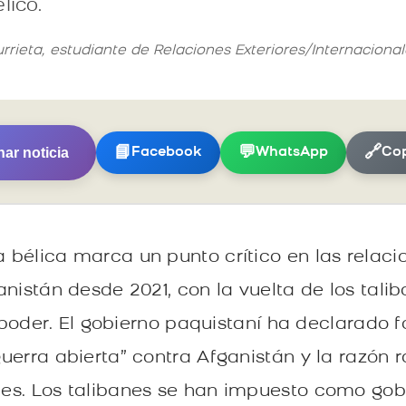
lico.
urrieta, estudiante de Relaciones Exteriores/Internaciona
ar noticia
📘
💬
🔗
Facebook
WhatsApp
Cop
bélica marca un punto crítico en las relaci
nistán desde 2021, con la vuelta de los tali
al poder. El gobierno paquistaní ha declarado
erra abierta” contra Afganistán y la razón r
es. Los talibanes se han impuesto como gob