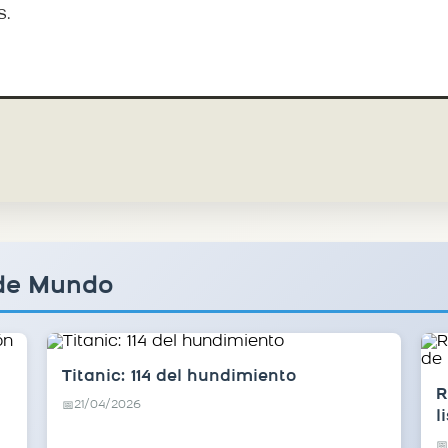
s.
 de Mundo
Titanic: 114 del hundimiento
R
21/04/2026
📅
l
📅