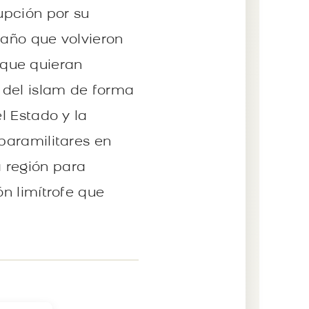
upción por su
 año que volvieron
 que quieran
s del islam de forma
l Estado y la
 paramilitares en
 región para
ón limítrofe que