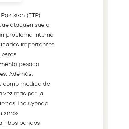
 Pakistan (TTP).
 que ataquen suelo
 un problema interno
iudades importantes
uestos
mamento pesado
íes. Además,
os como medida de
a vez más por la
uertos, incluyendo
anismos
e ambos bandos