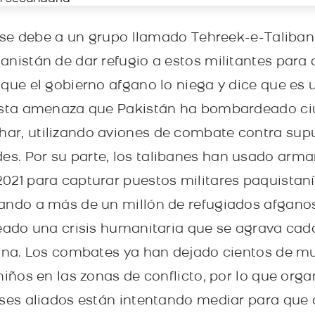
l se debe a un grupo llamado Tehreek-e-Taliban
anistán de dar refugio a estos militantes para
 que el gobierno afgano lo niega y dice que es
 esta amenaza que Pakistán ha bombardeado c
ar, utilizando aviones de combate contra sup
s. Por su parte, los talibanes han usado ar
021 para capturar puestos militares paquistan
sando a más de un millón de refugiados afgan
reado una crisis humanitaria que se agrava cad
zona. Los combates ya han dejado cientos de m
niños en las zonas de conflicto, por lo que org
aíses aliados están intentando mediar para qu