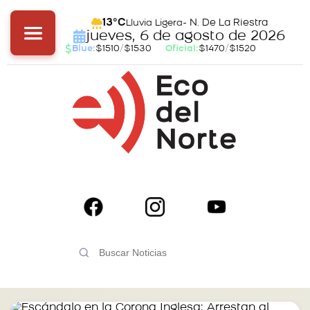
- N. De La Riestra
13°C
Lluvia Ligera
jueves, 6 de agosto de 2026
Blue:
$1510
/
$1530
Oficial:
$1470
/
$1520