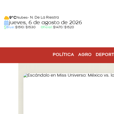
- N. De La Riestra
9°C
Nubes
jueves, 6 de agosto de 2026
Blue:
$1510
/
$1530
Oficial:
$1470
/
$1520
POLÍTICA
AGRO
DEPORT