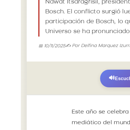
Nawat Itsaragrisil, preside
Bosch. El conflicto surgió l
participación de Bosch, lo q
Universo se ha pronunciado 
✍️ Por Delfina Marquez Izurr
📅 10/11/2025
🔊
Escuch
Este año se celebra
mediático del mundo