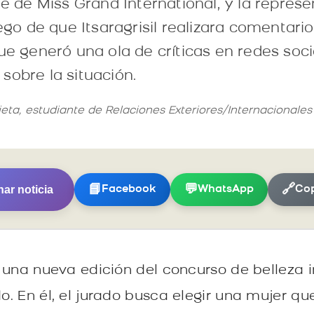
nte de Miss Grand International, y la repre
uego de que Itsaragrisil realizara comentari
ue generó una ola de críticas en redes soci
sobre la situación.
ieta, estudiante de Relaciones Exteriores/Internacionale
ar noticia
📘
💬
🔗
Facebook
WhatsApp
Cop
 una nueva edición del concurso de belleza 
. En él, el jurado busca elegir una mujer qu