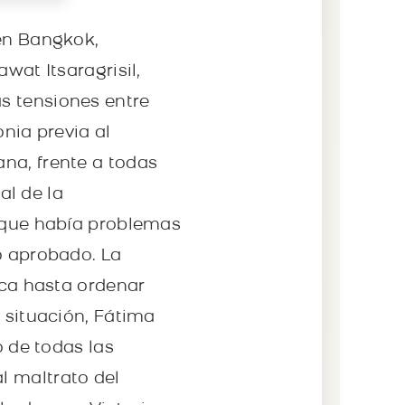
 en Bangkok,
wat Itsaragrisil,
s tensiones entre
onia previa al
na, frente a todas
l de la
r que había problemas
o aprobado. La
ica hasta ordenar
a situación, Fátima
o de todas las
l maltrato del