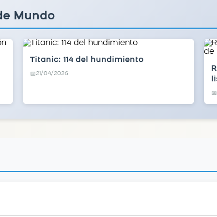
 de Mundo
Titanic: 114 del hundimiento
R
21/04/2026
📅
l
📅