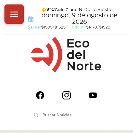
- N. De La Riestra
9°C
Cielo Claro
domingo, 9 de agosto de
2026
Blue:
$1505
/
$1525
Oficial:
$1470
/
$1520