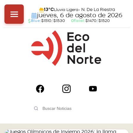
- N. De La Riestra
13°C
Lluvia Ligera
jueves, 6 de agosto de 2026
Blue:
$1510
/
$1530
Oficial:
$1470
/
$1520