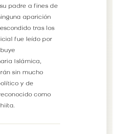
 su padre a fines de
ninguna aparición
escondido tras los
cial fue leído por
ibuye
aria Islámica,
Irán sin mucho
lítico y de
s reconocido como
hiíta.