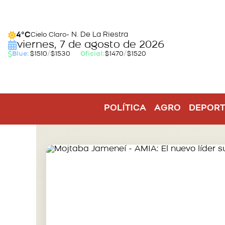
- N. De La Riestra
4°C
Cielo Claro
viernes, 7 de agosto de 2026
Blue:
$1510
/
$1530
Oficial:
$1470
/
$1520
POLÍTICA
AGRO
DEPORT