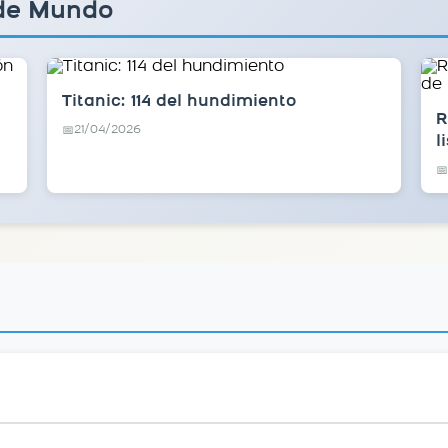
 de Mundo
Titanic: 114 del hundimiento
R
21/04/2026
📅
l
📅