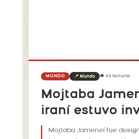
👁️ 43 lecturas
MUNDO
📍 Mundo
Mojtaba Jamene
iraní estuvo in
Mojtaba Jameneí fue designa