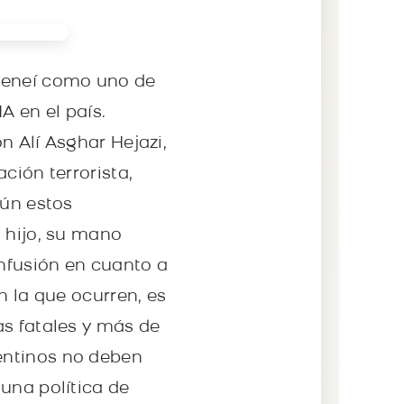
ameneí como uno de
A en el país.
n Alí Asghar Hejazi,
ción terrorista,
gún estos
 hijo, su mano
nfusión en cuanto a
n la que ocurren, es
as fatales y más de
entinos no deben
una política de