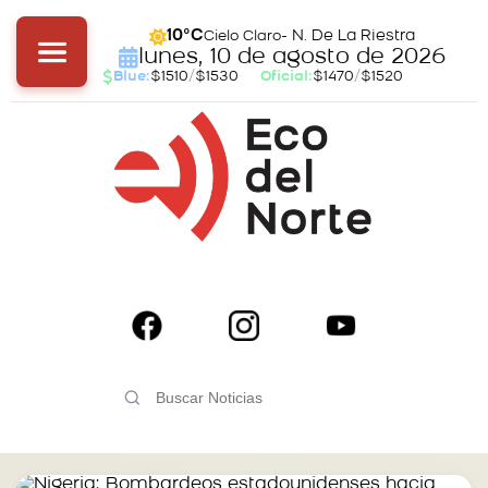
- N. De La Riestra
10°C
Cielo Claro
lunes, 10 de agosto de 2026
Blue:
$1510
/
$1530
Oficial:
$1470
/
$1520