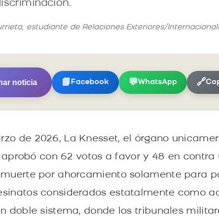
iscriminación.
urrieta, estudiante de Relaciones Exteriores/Internaciona
ar noticia
📘
💬
🔗
Facebook
WhatsApp
Cop
zo de 2026, La Knesset, el órgano unicamer
l, aprobó con 62 votos a favor y 48 en contr
e muerte por ahorcamiento solamente para pa
esinatos considerados estatalmente como act
un doble sistema, donde los tribunales milita