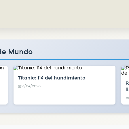
 de Mundo
Titanic: 114 del hundimiento
R
21/04/2026
📅
l
📅