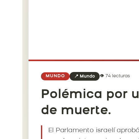
👁️ 74 lecturas
MUNDO
📍 Mundo
Polémica por u
de muerte.
El Parlamento israelí aprob