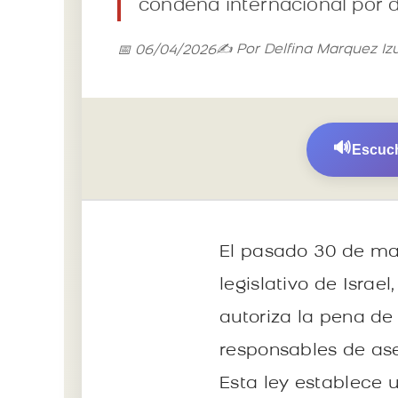
condena internacional por d
✍️ Por Delfina Marquez Iz
📅 06/04/2026
🔊
Escuch
El pasado 30 de mar
legislativo de Israe
autoriza la pena d
responsables de as
Esta ley establece 