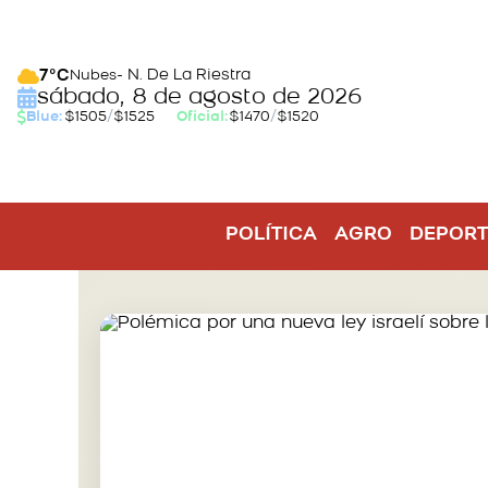
- N. De La Riestra
7°C
Nubes
sábado, 8 de agosto de 2026
Blue:
$1505
/
$1525
Oficial:
$1470
/
$1520
POLÍTICA
AGRO
DEPORT