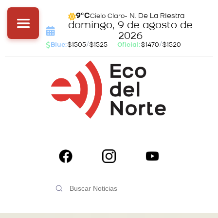
- N. De La Riestra
9°C
Cielo Claro
domingo, 9 de agosto de
2026
Blue:
$1505
/
$1525
Oficial:
$1470
/
$1520