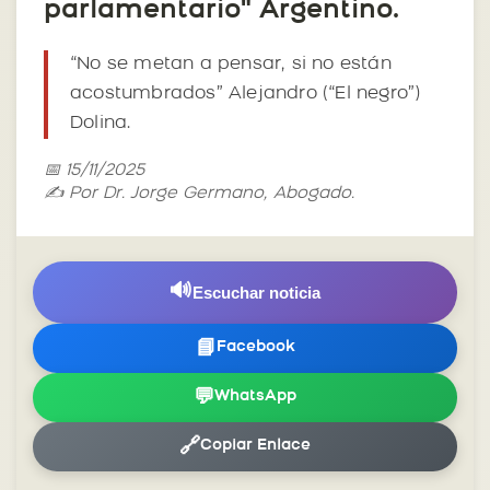
parlamentario" Argentino.
“No se metan a pensar, si no están
acostumbrados” Alejandro (“El negro”)
Dolina.
📅 15/11/2025
✍️ Por Dr. Jorge Germano, Abogado.
🔊
Escuchar noticia
📘
Facebook
💬
WhatsApp
🔗
Copiar Enlace