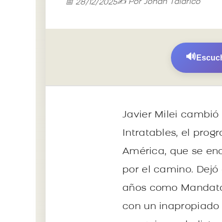
✍️ Por Johan Talarico
📅 28/12/2025
🔊
Escuch
Javier Milei cambió
Intratables, el prog
América, que se eno
por el camino. Dejó
años como Mandatari
con un inapropiado 