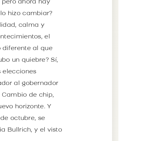
i… pero ahora hay
 lo hizo cambiar?
ilidad, calma y
ntecimientos, el
 diferente al que
bo un quiebre? Sí,
s elecciones
ador al gobernador
o: Cambio de chip,
uevo horizonte. Y
 de octubre, se
 Bullrich, y el visto