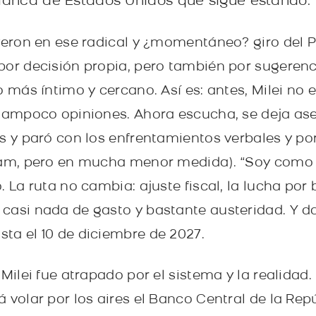
lanca de Estados Unidos que sigue estando.
yeron en ese radical y ¿momentáneo? giro del P
por decisión propia, pero también por sugeren
o más íntimo y cercano. Así es: antes, Milei no
 tampoco opiniones. Ahora escucha, se deja ase
s y paró con los enfrentamientos verbales y po
gram, pero en mucha menor medida). “Soy como
 La ruta no cambia: ajuste fiscal, la lucha por b
casi nada de gasto y bastante austeridad. Y d
ta el 10 de diciembre de 2027.
 Milei fue atrapado por el sistema y la realidad.
 volar por los aires el Banco Central de la Rep