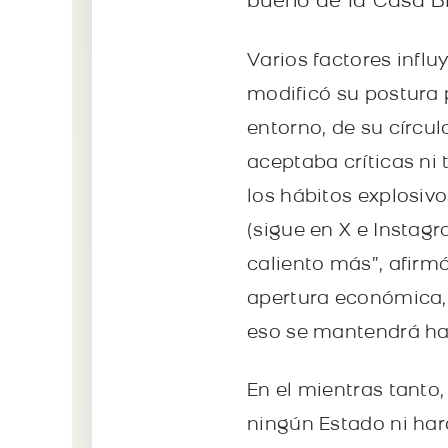
bueno de la Casa B
Varios factores influ
modificó su postura 
entorno, de su círcul
aceptaba críticas ni
los hábitos explosivo
(sigue en X e Insta
caliento más”, afirmó.
apertura económica, 
eso se mantendrá has
En el mientras tanto,
ningún Estado ni hará