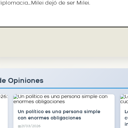
diplomacia…Milei dejó de ser Milei.
de Opiniones
Un político es una persona simple
L
con enormes obligaciones
c
i
21/03/2026
📅