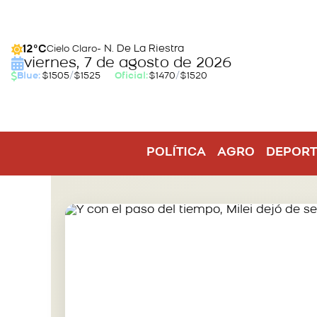
- N. De La Riestra
12°C
Cielo Claro
viernes, 7 de agosto de 2026
Blue:
$1505
/
$1525
Oficial:
$1470
/
$1520
POLÍTICA
AGRO
DEPORT