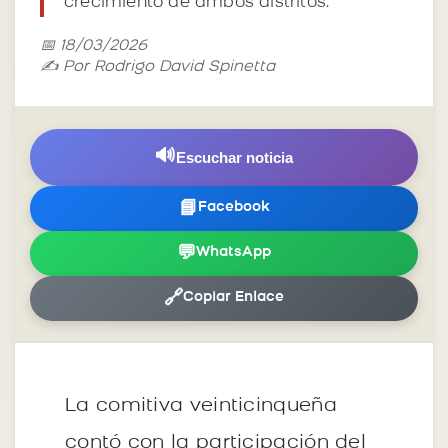
crecimiento de ambos distritos.
📅 18/03/2026
✍️ Por Rodrigo David Spinetta
🔊
Escuchar noticia
📘
Facebook
💬
WhatsApp
🔗
Copiar Enlace
La comitiva veinticinqueña
contó con la participación del