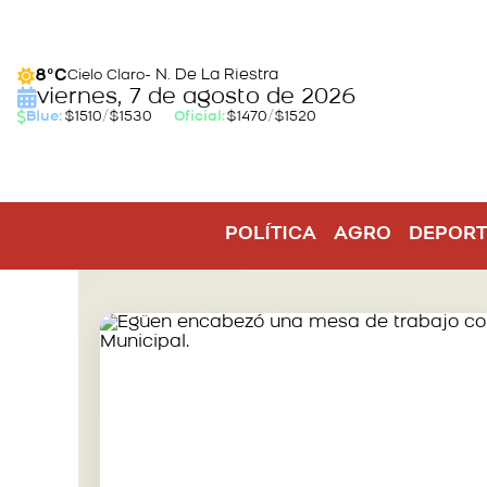
- N. De La Riestra
8°C
Cielo Claro
viernes, 7 de agosto de 2026
Blue:
$1510
/
$1530
Oficial:
$1470
/
$1520
POLÍTICA
AGRO
DEPORT