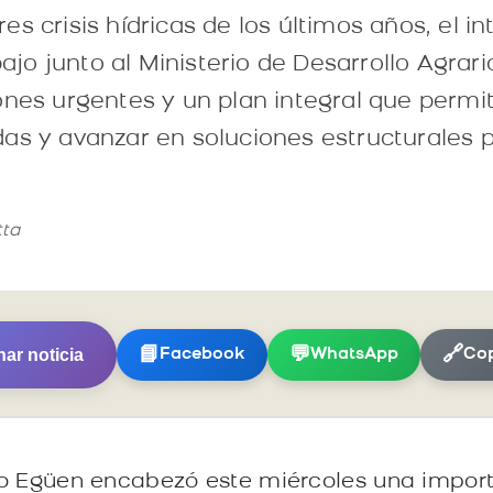
es crisis hídricas de los últimos años, el 
o junto al Ministerio de Desarrollo Agrario
ones urgentes y un plan integral que permi
as y avanzar en soluciones estructurales pa
tta
ar noticia
📘
💬
🔗
Facebook
WhatsApp
Cop
o Egüen encabezó este miércoles una import