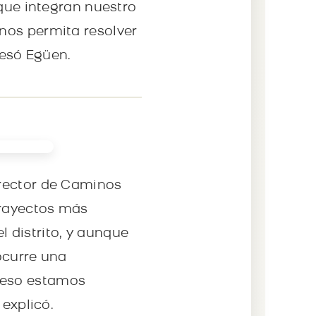
 que integran nuestro
nos permita resolver
resó Egüen.
irector de Caminos
trayectos más
 distrito, y aunque
ocurre una
 eso estamos
 explicó.