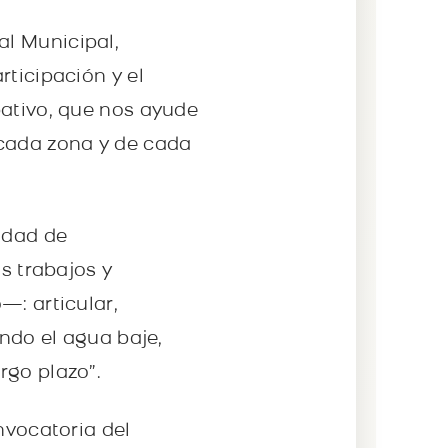
l Municipal,
rticipación y el
pativo, que nos ayude
 cada zona y de cada
idad de
s trabajos y
—: articular,
ando el agua baje,
rgo plazo”.
nvocatoria del