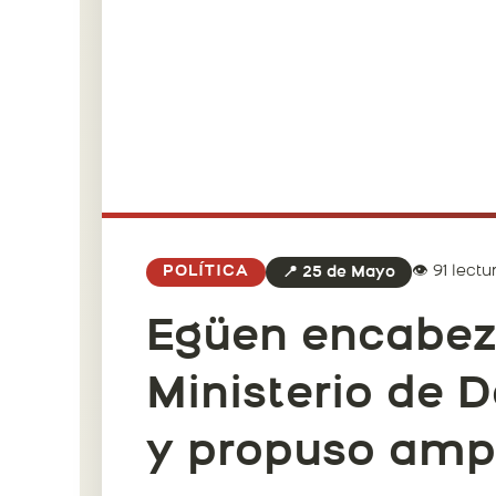
👁️ 91 lectu
POLÍTICA
📍 25 de Mayo
Egüen encabez
Ministerio de D
y propuso ampl