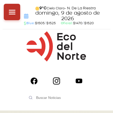
- N. De La Riestra
9°C
Cielo Claro
domingo, 9 de agosto de
2026
Blue:
$1505
/
$1525
Oficial:
$1470
/
$1520