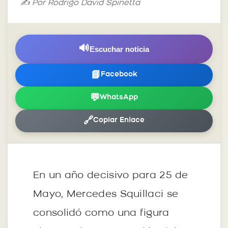
✍️ Por Rodrigo David Spinetta
🔊
Escuchar noticia
📘
Facebook
💬
WhatsApp
🔗
Copiar Enlace
En un año decisivo para 25 de
Mayo, Mercedes Squillaci se
consolidó como una figura