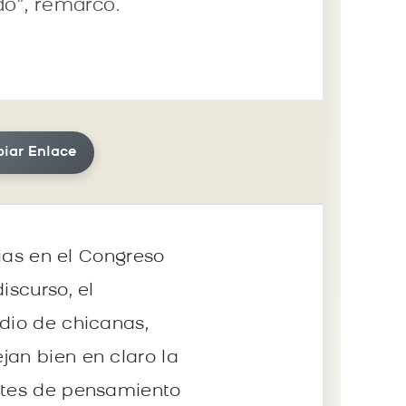
do”, remarcó.
iar Enlace
rias en el Congreso
iscurso, el
edio de chicanas,
jan bien en claro la
entes de pensamiento