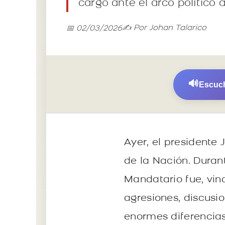
cargó ante el arco político 
✍️ Por Johan Talarico
📅 02/03/2026
🔊
Escuch
Ayer, el presidente 
de la Nación. Durant
Mandatario fue, vin
agresiones, discusi
enormes diferencias