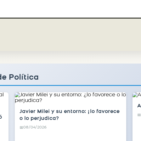
e Política
A
Javier Milei y su entorno: ¿lo favorece
📅
ó
o lo perjudica?
08/04/2026
📅