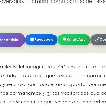
adversario. “La moral como política de Esta
ar noticia
📘
💬
🔗
Facebook
WhatsApp
Cop
Javier Milei inauguró las 144° sesiones ordina
e todo el recorrido que llevó a cabo con su d
o y se cruzó con todo el arco opositor por m
ones permanentes y gritos vociferados que de
 que existen en lo que respecta a las corri