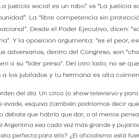
La justicia social es un robo” vs “La justicia 
munidad”. La “libre competencia sin protecció
 nacional”. Desde el Poder Ejecutivo, dicen: “
ria”. Y la oposición argumenta: “es el peor, es
us adversarios, dentro del Congreso, son “cho
nen a su “líder presa”. Del otro lado, no se qu
 a los jubilados y tu hermana es alta coimer
orden del día. Un círco (o show televisivo y para
e evade, esquiva (también podríamos decir que c
 o debate que habría que dar, o al menos pens
 Argentina sea cada vez más grande y pujante
eta perfecta para ello? ¿El oficialismo está fuer