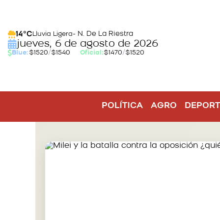
- N. De La Riestra
14°C
Lluvia Ligera
jueves, 6 de agosto de 2026
Blue:
$1520
/
$1540
Oficial:
$1470
/
$1520
POLÍTICA
AGRO
DEPORT