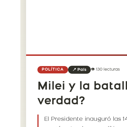
👁️ 130 lecturas
POLÍTICA
📍 País
Milei y la bata
verdad?
El Presidente inauguró las 