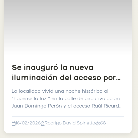
Se inauguró la nueva
iluminación del acceso por
tierra a Norberto De La
La localidad vivió una noche histórica al
Riestra.
“hacerse la luz “ en la calle de circunvalación
Juan Domingo Perón y el acceso Raúl Ricardo
Alfons�...
16/02/2026
Rodrigo David Spinetta
68