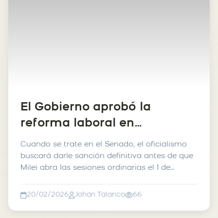
El Gobierno aprobó la
reforma laboral en
Diputados, sin el artículo 44
Cuando se trate en el Senado, el oficialismo
buscará darle sanción definitiva antes de que
Milei abra las sesiones ordinarias el 1 de
marzo. ...
20/02/2026
Johan Talarico
66