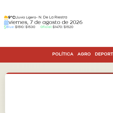
- N. De La Riestra
9°C
Lluvia Ligera
viernes, 7 de agosto de 2026
Blue:
$1510
/
$1530
Oficial:
$1470
/
$1520
POLÍTICA
AGRO
DEPORT