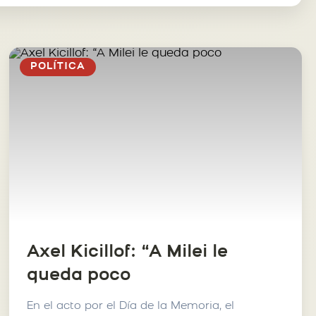
POLÍTICA
Axel Kicillof: “A Milei le
queda poco
En el acto por el Día de la Memoria, el