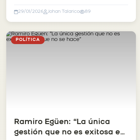
estadísticas, la temporada...
29/01/2026
Johan Talarico
89
POLÍTICA
Ramiro Egüen: “La única
gestión que no es exitosa es