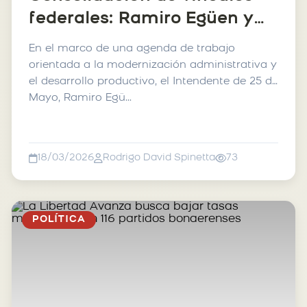
federales: Ramiro Egüen y
Agustín Neme
En el marco de una agenda de trabajo
intercambiaron ejes de
orientada a la modernización administrativa y
el desarrollo productivo, el Intendente de 25 de
gestión y promoción
Mayo, Ramiro Egü...
turística en Mar Del Plata
18/03/2026
Rodrigo David Spinetta
73
POLÍTICA