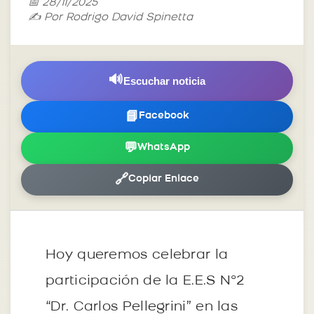
📅 28/11/2025
✍️ Por Rodrigo David Spinetta
🔊
Escuchar noticia
📘
Facebook
💬
WhatsApp
🔗
Copiar Enlace
Hoy queremos celebrar la
participación de la E.E.S N°2
“Dr. Carlos Pellegrini” en las